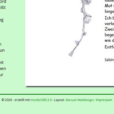
ord
ißt
ng
n
Tun
it
nen
ur
©
2026 - erstellt mit
moziloCMS 2.0
- Layout:
Marusti WebDesign
-
Impressum