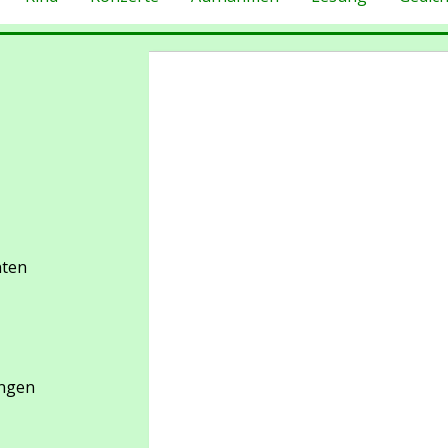
nten
ungen